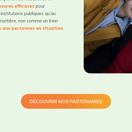
sures efficaces
pour
institutions publiques qu’au
frontière, non comme un frein
es aux personnes en situation
DÉCOUVRIR NOS PARTENAIRES