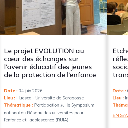
Le projet EVOLUTION au
Etch
cœur des échanges sur
réfl
l’avenir éducatif des jeunes
soci
de la protection de l’enfance
tran
Date :
04 juin 2026
Date :
Lieu :
Huesca - Université de Saragosse
Lieu :
Ir
Thématique :
Participation
IIe Symposium
Thémat
au
national du Réseau des universités pour
EN SA
l’enfance et l’adolescence (RUIA)