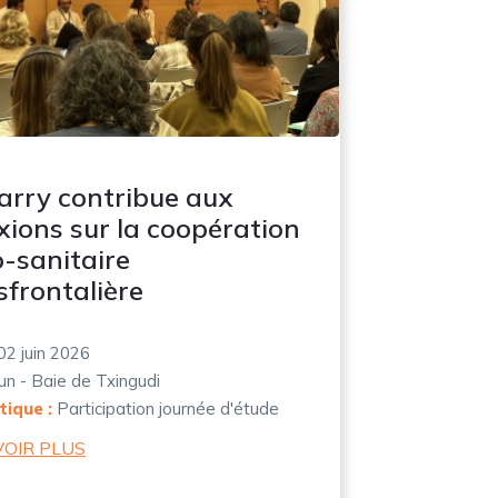
arry contribue aux
exions sur la coopération
o-sanitaire
sfrontalière
02 juin 2026
un - Baie de Txingudi
ique :
Participation journée d'étude
VOIR PLUS